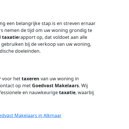
g een belangrijke stap is en streven ernaar
urs nemen de tijd om uw woning grondig te
d
taxatie
rapport op, dat voldoet aan alle
t u gebruiken bij de verkoop van uw woning,
dische doeleinden.
r
voor het
taxeren
van uw woning in
contact op met
Goedvast Makelaars
. Wij
ofessionele en nauwkeurige
taxatie
, waarbij
edvast Makelaars in Alkmaar